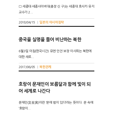
□ 세종대·세종사이버대(총장 신 구)는 세종대 호사카 유지
교수가 2...
일본의 아시아침략
2018/04/15
|
중국을 실명을 들어 비난하는 북한
6월3일 아침(한국시간) 유엔 안전 보장 이사회는 북한에
대한 새로...
북한관계
2017/06/05
|
호랑이 문재인이 보름달과 함께 빛이 되
어 세계로 나간다
문재인(文在寅)이란 ‘문에 범이 있다’라는 뜻이다. 문 속에
‘호랑이...