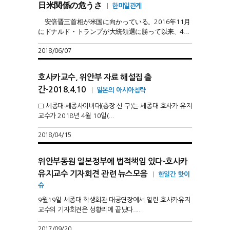
日米関係の危うさ
|
한미일관계
安倍晋三首相が米国に向かっている。2016年11月
にドナルド・トランプが大統領選に勝って以来、4...
2018/06/07
호사카교수, 위안부 자료 해설집 출
간-2018.4.10
|
일본의 아시아침략
□ 세종대·세종사이버대(총장 신 구)는 세종대 호사카 유지
교수가 2018년 4월 10일(...
2018/04/15
위안부동원 일본정부에 법적책임 있다-호사카
유지교수 기자회견 관련 뉴스모음
|
한일간 핫이
슈
9월19일 세종대 학생회관 대공연장에서 열린 호사카유지
교수의 기자회견은 성황리에 끝났다....
2017/09/20