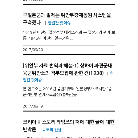
구일본군과 일제는 위안부강제동원 시스템을
구축했다
|
한일간 핫이슈
1945년 이전의 일본정부 내각조직과 구 일본군의 관계 보
통, 1945년 이전의 일본군은 ...
2017/09/20
[위안부 자료 번역과 해설-1] 상하이 파견군내
육군위안소의 작부모집에 관한 건(1938)
|
한
일간 핫이슈
본 연구소는 2016년 중반기부터 일본정부가 조사한 “종
군위안부 관계자료집성”(총5권)을 ...
2017/08/19
코리아 히스토리 타임즈의 저에 대한 글에 대한
반박문
|
독도의 진실