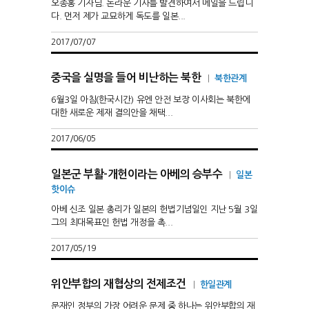
오종홍 기자님. 논라운 기사를 발견하여서 메일을 드립니
다. 먼저 제가 교묘하게 독도를 일본...
2017/07/07
중국을 실명을 들어 비난하는 북한
|
북한관계
6월3일 아침(한국시간) 유엔 안전 보장 이사회는 북한에
대한 새로운 제재 결의안을 채택...
2017/06/05
일본군 부활-개헌이라는 아베의 승부수
|
일본
핫이슈
아베 신조 일본 총리가 일본의 헌법기념일인 지난 5월 3일
그의 최대목표인 헌법 개정을 촉...
2017/05/19
위안부합의 재협상의 전제조건
|
한일관계
문재인 정부의 가장 어려운 문제 중 하나는 위안부합의 재